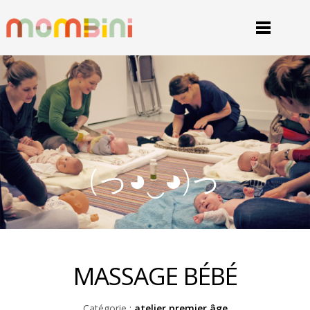
(っ◕‿◕)っ
MASSAGE BÉBÉ
Catégorie :
atelier premier âge