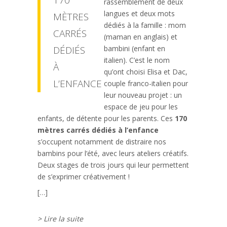
170
rassemblement de deux
langues et deux mots
MÈTRES
dédiés à la famille : mom
CARRÉS
(maman en anglais) et
DÉDIÉS
bambini (enfant en
italien). C’est le nom
À
qu’ont choisi Elisa et Dac,
L’ENFANCE
couple franco-italien pour
leur nouveau projet : un
espace de jeu pour les
enfants, de détente pour les parents. Ces
170
mètres carrés dédiés à l’enfance
s’occupent notamment de distraire nos
bambins pour l’été, avec leurs ateliers créatifs.
Deux stages de trois jours qui leur permettent
de s’exprimer créativement !
[…]
> Lire la suite